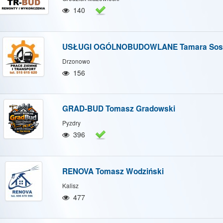
/Ukryj mapę
Pokaż/Ukryj wszystkie
140
USŁUGI OGÓLNOBUDOWLANE Tamara Sos
Drzonowo
156
GRAD-BUD Tomasz Gradowski
Pyzdry
396
RENOVA Tomasz Wodziński
Kalisz
477