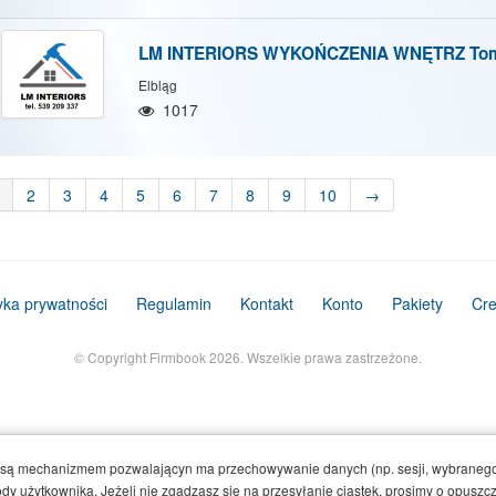
LM INTERIORS WYKOŃCZENIA WNĘTRZ Tom
Elbląg
1017
2
3
4
5
6
7
8
9
10
→
tyka prywatności
Regulamin
Kontakt
Konto
Pakiety
Cre
© Copyright Firmbook 2026. Wszelkie prawa zastrzeżone.
e są mechanizmem pozwalającyn ma przechowywanie danych (np. sesji, wybranego
y użytkownika. Jeżeli nie zgadzasz się na przesyłanie ciastek, prosimy o opuszcze