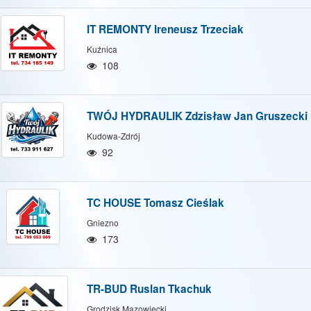
IT REMONTY Ireneusz Trzeciak
Kuźnica
108
TWÓJ HYDRAULIK Zdzisław Jan Gruszecki
Kudowa-Zdrój
92
TC HOUSE Tomasz Cieślak
Gniezno
173
TR-BUD Ruslan Tkachuk
Grodzisk Mazowiecki