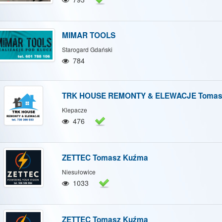
MIMAR TOOLS
Starogard Gdański
784
TRK HOUSE REMONTY & ELEWACJE Tomasz
Klepacze
476
ZETTEC Tomasz Kuźma
Niesułowice
1033
ZETTEC Tomasz Kuźma