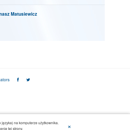
asz Matusiewicz
ators
 języka) na komputerze użytkownika.
×
nie tej strony.