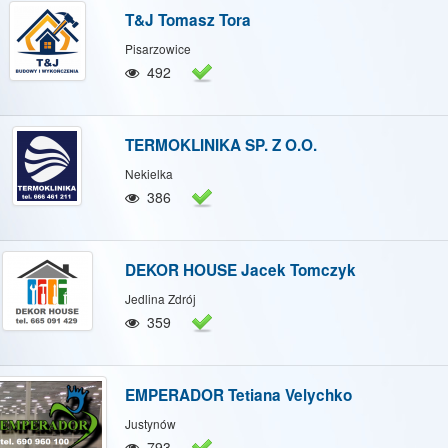
T&J Tomasz Tora
Pisarzowice
492
TERMOKLINIKA SP. Z O.O.
Nekielka
386
DEKOR HOUSE Jacek Tomczyk
Jedlina Zdrój
359
EMPERADOR Tetiana Velychko
Justynów
793