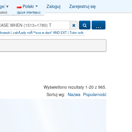
Polski
Zaloguj
Zarejestruj się
age
▼
(język interfejsu)
ości)
...
y miÄ™sna w dani" AND EXT
|
Tutor online menghasilkan uang【G
|
iljadore+paszport+do+
Wyświetlono rezultaty 1-20 z 965.
Sortuj wg:
Nazwa
Popularność