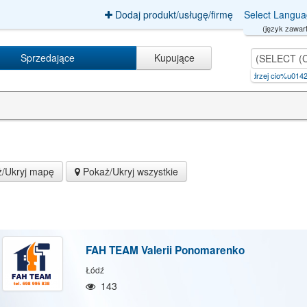
Dodaj produkt/usługę/firmę
Select Langu
(język zawart
Sprzedające
Kupujące
(SELECT (CASE WHEN (1513=1780) T
|
m&m andrzej cio%u0142kowski
|
zakÅ‚ad
/Ukryj mapę
Pokaż/Ukryj wszystkie
FAH TEAM Valerii Ponomarenko
Łódź
143