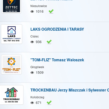
Niesułowice
1016
LAKS OGRODZENIA I TARASY
Cisiec
936
"TOM-FLIZ" Tomasz Waloszek
Głogówek
1509
TROCKENBAU Jerzy Miszczak i Sylwester 
Kołobrzeg
671