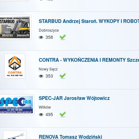
STARBUD Andrzej Staroń. WYKOPY I ROBO
Dobroszyce
358
CONTRA - WYKOŃCZENIA I REMONTY Szcze
Nowy Sącz
353
SPEC-JAR Jarosław Wójtowicz
Wilków
495
RENOVA Tomasz Wodziński