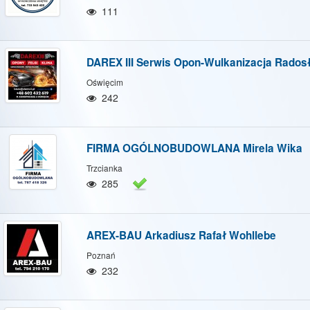
/Ukryj mapę
Pokaż/Ukryj wszystkie
111
DAREX III Serwis Opon-Wulkanizacja Rado
Oświęcim
242
FIRMA OGÓLNOBUDOWLANA Mirela Wika
Trzcianka
285
AREX-BAU Arkadiusz Rafał Wohllebe
Poznań
232