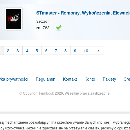
STmaster - Remonty, Wykończenia, Elewacj
Szczecin
783
2
3
4
5
6
7
8
9
10
→
tyka prywatności
Regulamin
Kontakt
Konto
Pakiety
Cre
© Copyright Firmbook 2026. Wszelkie prawa zastrzeżone.
e są mechanizmem pozwalającyn ma przechowywanie danych (np. sesji, wybranego
y użytkownika. Jeżeli nie zgadzasz się na przesyłanie ciastek, prosimy o opuszcze