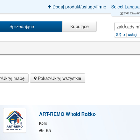
Dodaj produkt/usługę/firmę
Select Langu
(język zawart
Sprzedające
Kupujące
/Ukryj mapę
Pokaż/Ukryj wszystkie
ART-REMO Witold Rożko
Koło
55