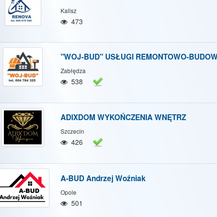
Kalisz
473
"WOJ-BUD" USŁUGI REMONTOWO-BUDOWL
Zabłędza
538
ADIXDOM WYKOŃCZENIA WNĘTRZ
Szczecin
426
A-BUD Andrzej Woźniak
Opole
501