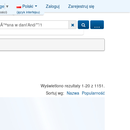
Polski
Zaloguj
Zarejestruj się
age
▼
(język interfejsu)
ości)
...
zakÅ‚ady miÄ™sna w dani'And/**/1
Wyświetlono rezultaty 1-20 z 1151.
Sortuj wg:
Nazwa
Popularność