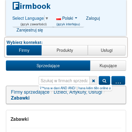
Polski
Zaloguj
Select Language
▼
(język interfejsu)
(język zawartości)
Zarejestruj się
Wybierz kontekst:
Firmy
Produkty
Usługi
Sprzedające
Kupujące
...
+z+o.o
|
zakÅ‚ady miÄ™sna w dani AND AND/
|
hana kiếm tiền online apk【PG99.S
|
昆明西
Firmy sprzedające
/
Dzieci, Artykuły, Usługi
/
Zabawki
Zabawki