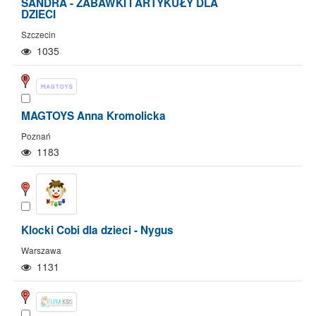
SANDRA - ZABAWKI I ARTYKUŁY DLA
DZIECI
Szczecin
1035
MAGTOYS Anna Kromolicka
Poznań
1183
Klocki Cobi dla dzieci - Nygus
Warszawa
Pokaż/Ukryj mapę
Pokaż/Ukryj wszystkie
1131