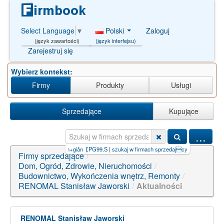
Polski
Zaloguj
Select Language
▼
(język interfejsu)
(język zawartości)
Zarejestruj się
Wybierz kontekst:
Firmy
Produkty
Usługi
Sprzedające
Kupujące
...
+m
|
kiếm+tiền+online+đơn+giản【PG99.S
|
szukaj w firmach sprzedajcych
|
game+kiếm+t
Firmy sprzedające
/
Dom, Ogród, Zdrowie, Nieruchomości
/
Budownictwo, Wykończenia wnętrz, Remonty
/
RENOMAL Stanisław Jaworski
/
Aktualności
RENOMAL Stanisław Jaworski