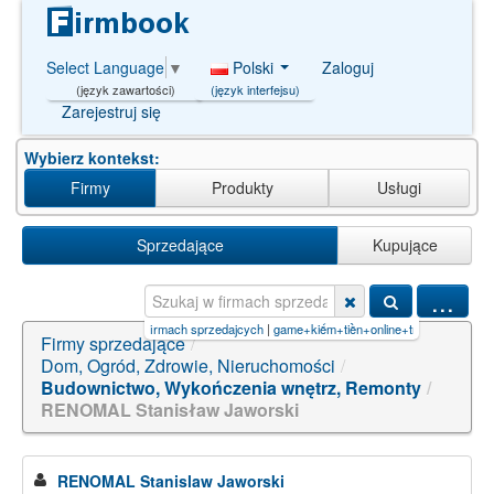
Polski
Zaloguj
Select Language
▼
(język interfejsu)
(język zawartości)
Zarejestruj się
Wybierz kontekst:
Firmy
Produkty
Usługi
Sprzedające
Kupujące
...
zukaj w firmach sprzedajcych
|
game+kiếm+tiền+online+trên+ios【P
|
akun pro slot thaila
Firmy sprzedające
/
Dom, Ogród, Zdrowie, Nieruchomości
/
Budownictwo, Wykończenia wnętrz, Remonty
/
RENOMAL Stanisław Jaworski
RENOMAL Stanislaw Jaworski