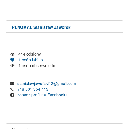
RENOMAL Stanisław Jaworski
414
odsłony
1
osób lubi to
1
osób obserwuje to
stanislawjaworski12@gmail.com
+48 501 354 413
zobacz profil na Facebook'u