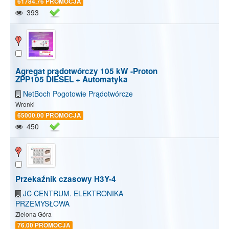
61784.76 PROMOCJA
393
Agregat prądotwórczy 105 kW -Proton
ZPP105 DIESEL + Automatyka
NetBoch Pogotowie Prądotwórcze
Wronki
65000.00 PROMOCJA
450
Przekaźnik czasowy H3Y-4
JC CENTRUM. ELEKTRONIKA
PRZEMYSŁOWA
Zielona Góra
76.00 PROMOCJA