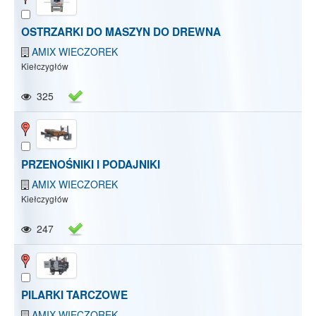
OSTRZARKI DO MASZYN DO DREWNA
AMIX WIECZOREK
Kiełczygłów
325
PRZENOŚNIKI I PODAJNIKI
AMIX WIECZOREK
Kiełczygłów
247
Pokaż/Ukryj mapę
Pokaż/Ukryj wszystkie
PILARKI TARCZOWE
AMIX WIECZOREK