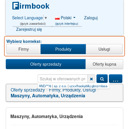
Polski
Zaloguj
Select Language
▼
(język interfejsu)
(język zawartości)
Zarejestruj się
Wybierz kontekst:
Firmy
Produkty
Usługi
Oferty sprzedaży
Oferty kupna
...
ady miÄ™sna w dani'AND/**/6
|
sp. z o.o.
|
uzxxfhaokpblkj-gbnzrnlasa-n (hcl
|
lmyhuiqonuqtlb
Oferty sprzedaży
/
Firmy, Produkty, Usługi
/
Maszyny, Automatyka, Urządzenia
Maszyny, Automatyka, Urządzenia