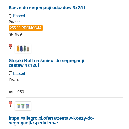
Kosze do segregacji odpadów 3x25 l
Ecocel
Poznań
255.00 PROMOCJA
969
Stojaki Ruff na śmieci do segregacji
zestaw 4x120l
Ecocel
Poznań
1259
https://allegro.pl/oferta/zestaw-koszy-do-
segregacji-z-pedalem-e