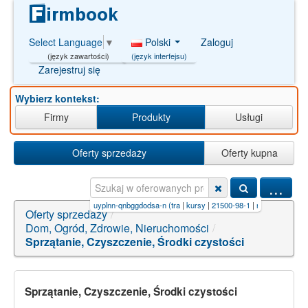
Polski
Zaloguj
Select Language
▼
(język interfejsu)
(język zawartości)
Zarejestruj się
Wybierz kontekst:
Firmy
Produkty
Usługi
Oferty sprzedaży
Oferty kupna
...
uhfffaoysa-n
|
pcjjkybauyplnn-qnbggdodsa-n (tra
|
kursy
|
21500-98-1
|
mxbppycitlqunv-uhfff
Oferty sprzedaży
/
Dom, Ogród, Zdrowie, Nieruchomości
/
Sprzątanie, Czyszczenie, Środki czystości
Sprzątanie, Czyszczenie, Środki czystości