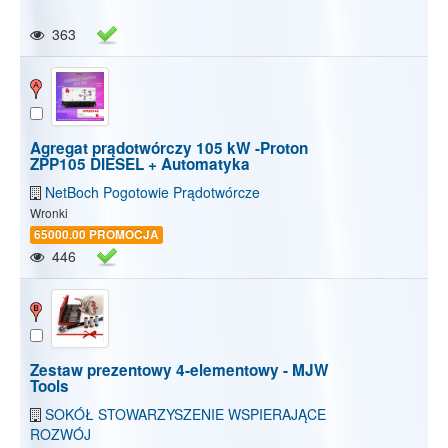
363
Agregat prądotwórczy 105 kW -Proton
ZPP105 DIESEL + Automatyka
NetBoch Pogotowie Prądotwórcze
Wronki
65000.00 PROMOCJA
446
Zestaw prezentowy 4-elementowy - MJW
Tools
SOKÓŁ STOWARZYSZENIE WSPIERAJĄCE
Pokaż/Ukryj mapę
Pokaż/Ukryj wszystkie
ROZWÓJ