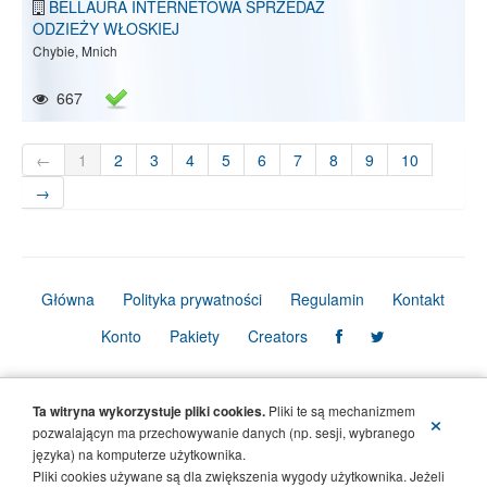
BELLAURA INTERNETOWA SPRZEDAŻ
ODZIEŻY WŁOSKIEJ
Chybie, Mnich
667
←
1
2
3
4
5
6
7
8
9
10
→
Główna
Polityka prywatności
Regulamin
Kontakt
Konto
Pakiety
Creators
© Copyright Firmbook 2026. Wszelkie prawa zastrzeżone.
Ta witryna wykorzystuje pliki cookies.
Pliki te są mechanizmem
×
pozwalającyn ma przechowywanie danych (np. sesji, wybranego
języka) na komputerze użytkownika.
Pliki cookies używane są dla zwiększenia wygody użytkownika. Jeżeli