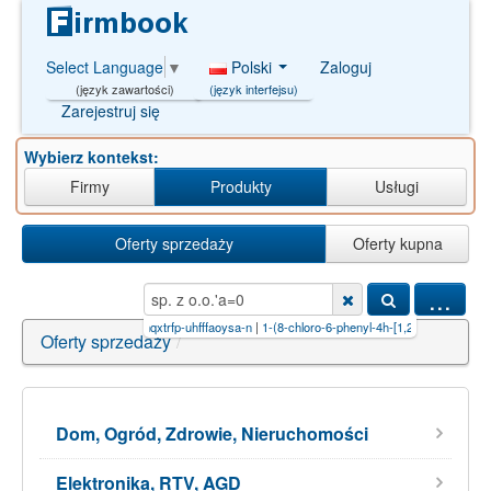
Polski
Zaloguj
Select Language
▼
(język interfejsu)
(język zawartości)
Zarejestruj się
Wybierz kontekst:
Firmy
Produkty
Usługi
Oferty sprzedaży
Oferty kupna
...
przyprawy
|
qztilthmqxtrfp-uhfffaoysa-n
|
1-(8-chloro-6-phenyl-4h-[1,2,4]t
|
fjybtjqvhjsfhd-cth
Oferty sprzedaży
/
Dom, Ogród, Zdrowie, Nieruchomości
Elektronika, RTV, AGD