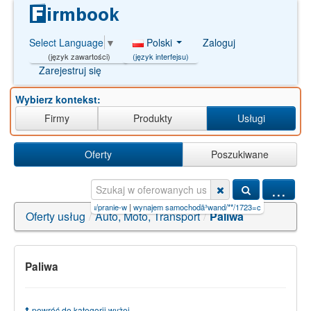
Polski
Zaloguj
Select Language
▼
(język interfejsu)
(język zawartości)
Zarejestruj się
Wybierz kontekst:
Firmy
Produkty
Usługi
Oferty
Poszukiwane
...
https://www.firmbook.eu/pranie-w
|
wynajem samochodã³wand/**/1723=c
|
es system k
|
Oferty usług
/
Auto, Moto, Transport
/
Paliwa
Paliwa
powróć do kategorii wyżej