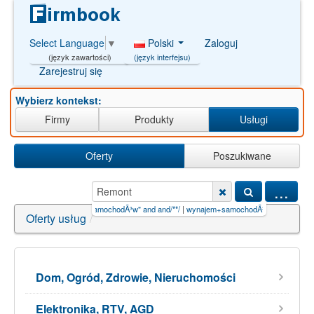
Polski
Zaloguj
Select Language
▼
(język interfejsu)
(język zawartości)
Zarejestruj się
Wybierz kontekst:
Firmy
Produkty
Usługi
Oferty
Poszukiwane
...
w'AN
|
wynajem samochodÃ³w" and and/**/
|
wynajem+samochodÃ³w'AND/**/9264=
|
nieru
Oferty usług
/
Dom, Ogród, Zdrowie, Nieruchomości
Elektronika, RTV, AGD