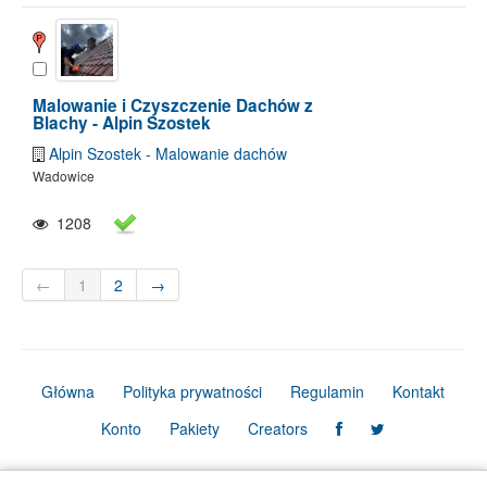
Malowanie i Czyszczenie Dachów z
Blachy - Alpin Szostek
Alpin Szostek - Malowanie dachów
Wadowice
1208
←
1
2
→
Główna
Polityka prywatności
Regulamin
Kontakt
Konto
Pakiety
Creators
© Copyright Firmbook 2026. Wszelkie prawa zastrzeżone.