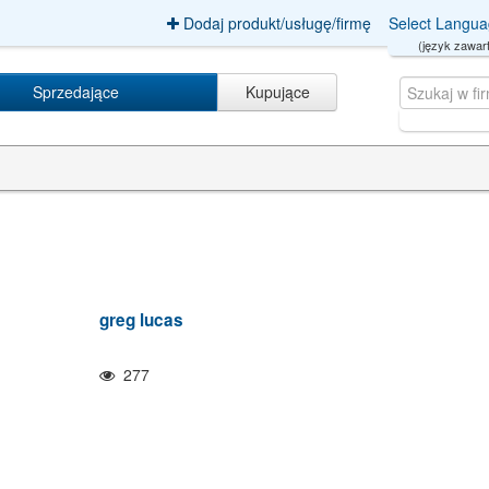
Dodaj produkt/usługę/firmę
Select Langu
(język zawart
Sprzedające
Kupujące
greg lucas
277