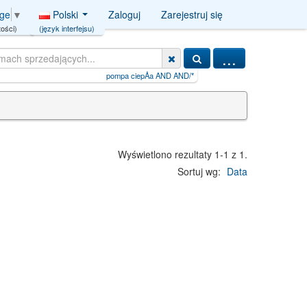
Polski
Zaloguj
Zarejestruj się
age
▼
(język interfejsu)
ości)
...
pompa ciepÅa AND AND/**/5769=CT
|
việc làm kiếm tiền onlin
Wyświetlono rezultaty 1-1 z 1.
Sortuj wg:
Data