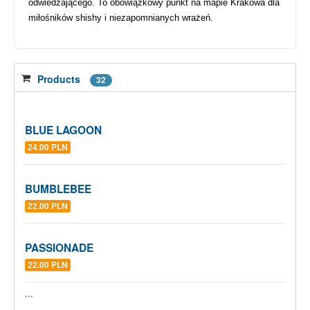
odwiedzającego. To obowiązkowy punkt na mapie Krakowa dla
miłośników shishy i niezapomnianych wrażeń.
Products
32
BLUE LAGOON
24.00 PLN
BUMBLEBEE
22.00 PLN
PASSIONADE
22.00 PLN
...