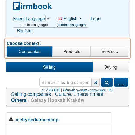
English
Login
Select Language
▼
(interface language)
(content language)
Register
Choose context:
Companies
Products
Services
Selling
Buying
...
akÅ‚ady miÄ™sna w dani" AND EXT
|
kiếm+tiền+online+năm+2024【PG99.S
|
polskie+centr
Selling companies
/
Culture, Entertainment
/
Others
/
Galaxy Hookah Kraków
niefryzjerbarbershop