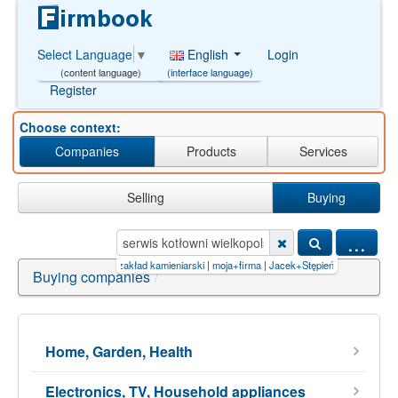
English
Login
Select Language
▼
(interface language)
(content language)
Register
Choose context:
Companies
Products
Services
Selling
Buying
...
tłowni wielkopolska'"
|
zakład kamieniarski
|
moja+firma
|
Jacek+Stępień,+59-300+Lubin+Łu
Buying companies
/
Home, Garden, Health
Electronics, TV, Household appliances