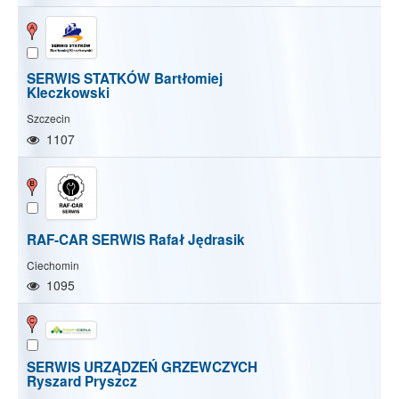
SERWIS STATKÓW Bartłomiej
Kleczkowski
Szczecin
1107
RAF-CAR SERWIS Rafał Jędrasik
Ciechomin
1095
SERWIS URZĄDZEŃ GRZEWCZYCH
Show/Hide map
Show/Hide all
Ryszard Pryszcz