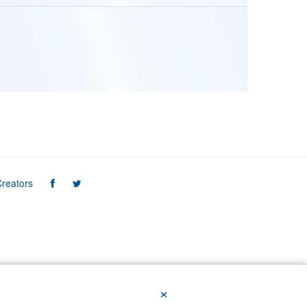
reators
×