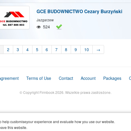
GCE BUDOWNICTWO Cezary Burzyński
Jazgarzew
524
2
3
4
5
6
7
8
9
10
→
Agreement
Terms of Use
Contact
Account
Packages
C
© Copyright Firmbook 2026. Wszelkie prawa zastrzeżone.
o help customiseyour experience and evaluate how you use our website.
eave this website.