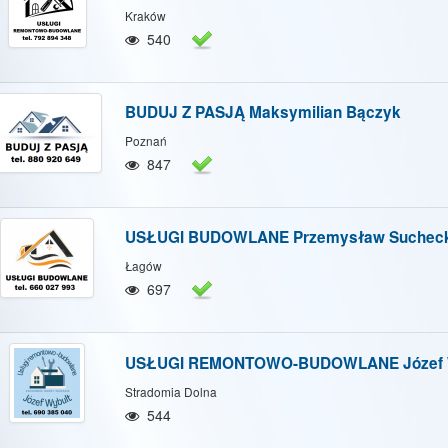
Kraków
540
BUDUJ Z PASJĄ Maksymilian Bączyk
Poznań
847
USŁUGI BUDOWLANE Przemysław Sucheck
Łagów
697
USŁUGI REMONTOWO-BUDOWLANE Józef 
Stradomia Dolna
544