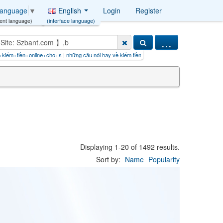
English
Login
Register
Language
▼
(interface language)
ent language)
...
ine+cho+s
|
những câu nói hay về kiếm tiền o
|
la mancha
|
iljadore+paszport+do+piękna
Displaying 1-20 of 1492 results.
Sort by:
Name
Popularity