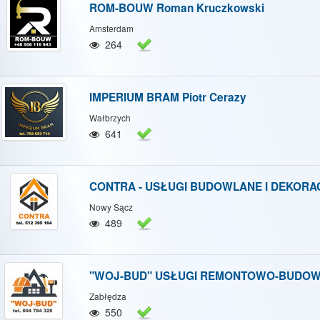
ROM-BOUW Roman Kruczkowski
Amsterdam
264
IMPERIUM BRAM Piotr Cerazy
Wałbrzych
641
CONTRA - USŁUGI BUDOWLANE I DEKORA
Nowy Sącz
489
"WOJ-BUD" USŁUGI REMONTOWO-BUDOWL
Zabłędza
550