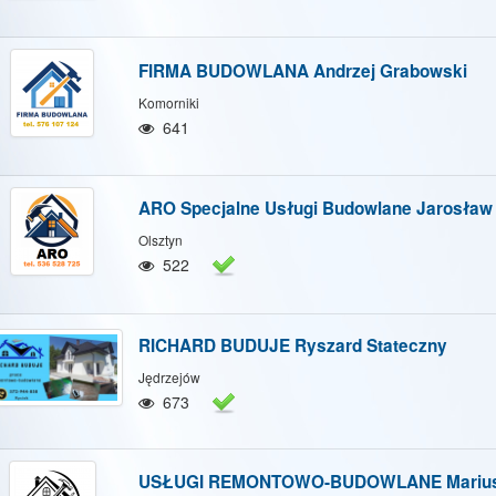
FIRMA BUDOWLANA Andrzej Grabowski
Komorniki
641
ARO Specjalne Usługi Budowlane Jarosław
Olsztyn
522
RICHARD BUDUJE Ryszard Stateczny
Jędrzejów
673
USŁUGI REMONTOWO-BUDOWLANE Mariusz