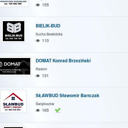
Hide map
Show/Hide all
155
BIELIK-BUD
Sucha Beskidzka
110
DOMAT Konrad Brzeziński
Radom
131
SŁAWBUD Sławomir Bartczak
Świętoszów
165