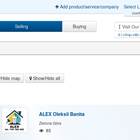
Add product/service/company
Select 
(cont
Selling
Buying
【 Visit Our Site: Szbant.com 】,b
|
công+việc+kiếm+tiền+onl
Hide map
Show/Hide all
ALEX Oleksii Banita
Zielona Góra
85