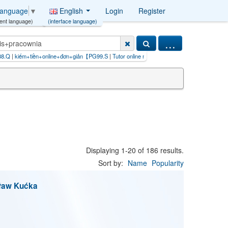
English
Login
Register
Language
▼
(interface language)
ent language)
...
online+đơn+giản【PG99.S
|
Tutor online menghasilkan uang【G
|
iljadore+paszport+do+pięk
Displaying 1-20 of 186 results.
Sort by:
Name
Popularity
sław Kućka