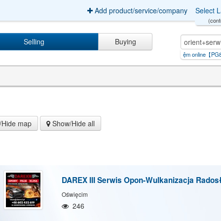
Add product/service/company
Select 
(cont
Selling
Buying
nạp thêm tiền vào sổ tiết kiệm o
|
rút tiền tiết kiệm online【PG88.Q
|
kiếm+tiền+
Hide map
Show/Hide all
DAREX III Serwis Opon-Wulkanizacja Rado
Oświęcim
246