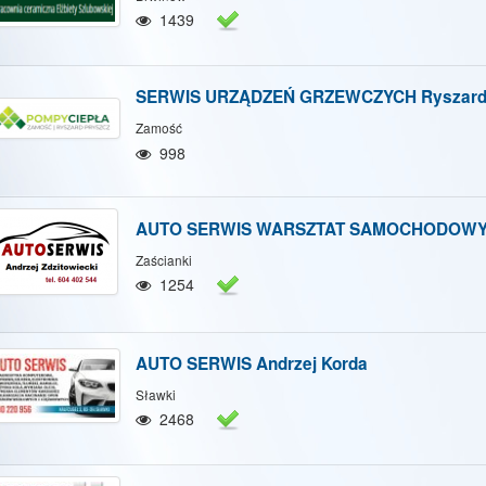
Hide map
Show/Hide all
1439
SERWIS URZĄDZEŃ GRZEWCZYCH Ryszard 
Zamość
998
AUTO SERWIS WARSZTAT SAMOCHODOW
Zaścianki
1254
AUTO SERWIS Andrzej Korda
Sławki
2468