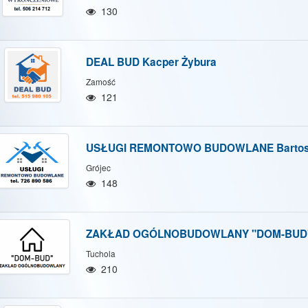
Hide map
Show/Hide all
130
DEAL BUD Kacper Żybura
Zamość
121
USŁUGI REMONTOWO BUDOWLANE Bartosz
Grójec
148
ZAKŁAD OGÓLNOBUDOWLANY "DOM-BUD" M
Tuchola
210