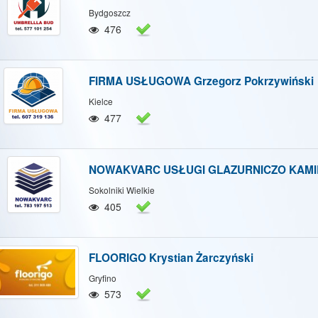
Bydgoszcz
476
FIRMA USŁUGOWA Grzegorz Pokrzywiński
Kielce
477
NOWAKVARC USŁUGI GLAZURNICZO KAMI
Sokolniki Wielkie
405
FLOORIGO Krystian Żarczyński
Gryfino
573