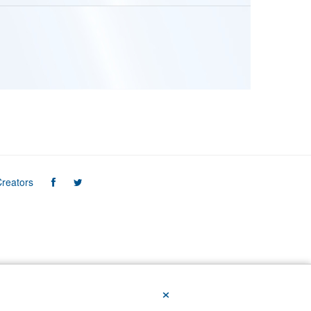
reators
×