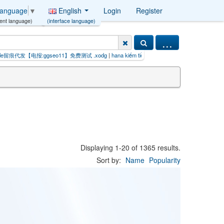
English
Login
Register
Language
▼
(interface language)
ent language)
...
报:ggseo11】免费测试 .xodg
|
hana kiếm tiền online ios【8888.F
|
es system k
Displaying 1-20 of 1365 results.
Sort by:
Name
Popularity