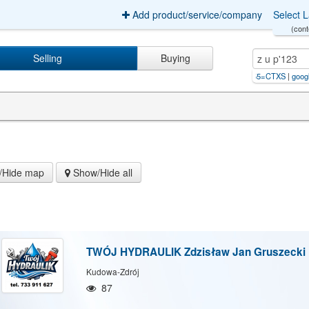
Add product/service/company
Select 
(cont
Selling
Buying
Usługi
|
fotograf Å›lubnyAND/**/6455=CTXS
|
google留痕代发【电
Hide map
Show/Hide all
TWÓJ HYDRAULIK Zdzisław Jan Gruszecki
Kudowa-Zdrój
87