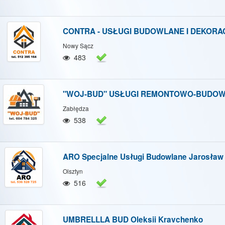
CONTRA - USŁUGI BUDOWLANE I DEKORA
Nowy Sącz
483
"WOJ-BUD" USŁUGI REMONTOWO-BUDOWL
Zabłędza
538
ARO Specjalne Usługi Budowlane Jarosław
Olsztyn
516
UMBRELLLA BUD Oleksii Kravchenko