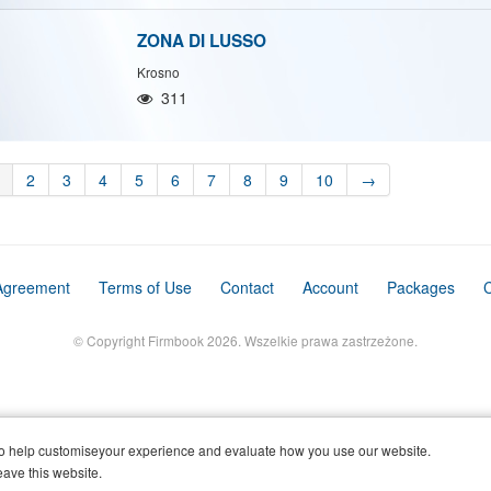
ZONA DI LUSSO
Krosno
311
2
3
4
5
6
7
8
9
10
→
Agreement
Terms of Use
Contact
Account
Packages
C
© Copyright Firmbook 2026. Wszelkie prawa zastrzeżone.
o help customiseyour experience and evaluate how you use our website.
eave this website.