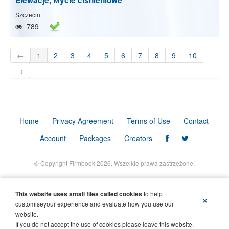
Szczecin
789
←
1
2
3
4
5
6
7
8
9
10
→
Home
Privacy Agreement
Terms of Use
Contact
Account
Packages
Creators
© Copyright Firmbook 2026. Wszelkie prawa zastrzeżone.
This website uses small files called cookies
to help
×
customiseyour experience and evaluate how you use our
website.
If you do not accept the use of cookies please leave this website.