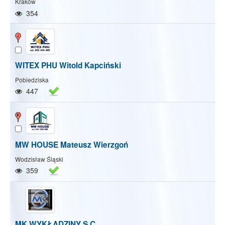
Kraków
354
WITEX PHU Witold Kapciński
Pobiedziska
447
MW HOUSE Mateusz Wierzgoń
Wodzisław Śląski
359
MK WYKŁADZINY S.C.