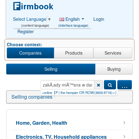
English
Login
Select Language
▼
(interface language)
(content language)
Register
Choose context:
Companies
Products
Services
Selling
Buying
...
hơi+game+kiếm+tiền+online【P
|
the hempier OR ROW(3659,9716)>(S
|
la mancha
|
iljado
Selling companies
/
Home, Garden, Health
Electronics, TV, Household appliances