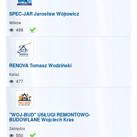
SPEC-JAR Jarosław Wójtowicz
Wilków
498
RENOVA Tomasz Wodziński
Kalisz
477
"WOJ-BUD" USŁUGI REMONTOWO-
BUDOWLANE Wojciech Kras
Zabłędza
550