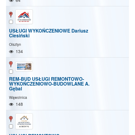
64
USŁUGI WYKOŃCZENIOWE Dariusz
Ciesiński
Olsztyn
134
REM-BUD USŁUGI REMONTOWO-
WYKOŃCZENIOWO-BUDOWLANE A.
Gębal
Wąwolnica
148
Show/Hide map
Show/Hide all