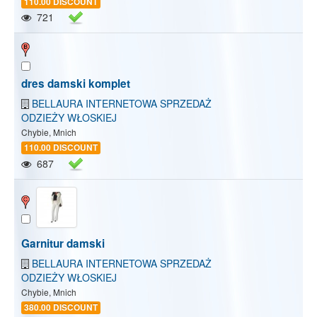
110.00 DISCOUNT
721
dres damski komplet
BELLAURA INTERNETOWA SPRZEDAŻ
ODZIEŻY WŁOSKIEJ
Chybie, Mnich
110.00 DISCOUNT
687
Garnitur damski
Show/Hide map
Show/Hide all
BELLAURA INTERNETOWA SPRZEDAŻ
ODZIEŻY WŁOSKIEJ
Chybie, Mnich
380.00 DISCOUNT