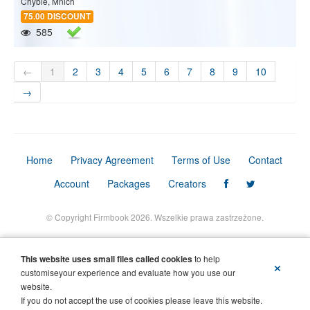
Chybie, Mnich
75.00 DISCOUNT
585
←
1
2
3
4
5
6
7
8
9
10
→
Home
Privacy Agreement
Terms of Use
Contact
Account
Packages
Creators
© Copyright Firmbook 2026. Wszelkie prawa zastrzeżone.
This website uses small files called cookies
to help
×
customiseyour experience and evaluate how you use our
website.
If you do not accept the use of cookies please leave this website.