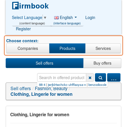
English
Login
Select Language
▼
(interface language)
(content language)
Register
Choose context:
Companies
Products
Services
Sell offers
Buy offers
...
uhfffaoysa-n
|
79704-88-4
|
jwrjklrtwchckc-uhfffaoysa-n
|
benzodioxole-f
|
qxxcuxirbhsitd-uhf
Sell offers
/
Fashion, Beauty
/
Clothing, Lingerie for women
Clothing, Lingerie for women