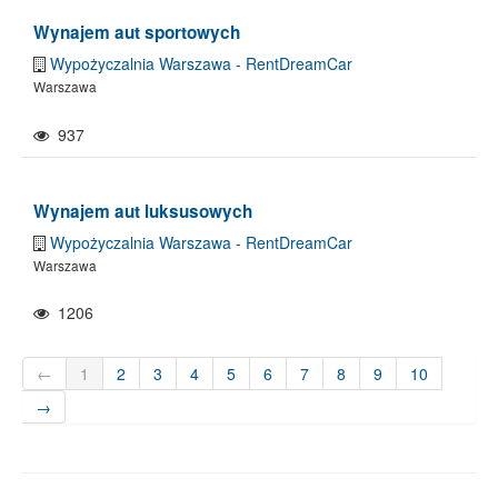
Wynajem aut sportowych
Wypożyczalnia Warszawa - RentDreamCar
Warszawa
937
Wynajem aut luksusowych
Wypożyczalnia Warszawa - RentDreamCar
Warszawa
1206
←
1
2
3
4
5
6
7
8
9
10
→