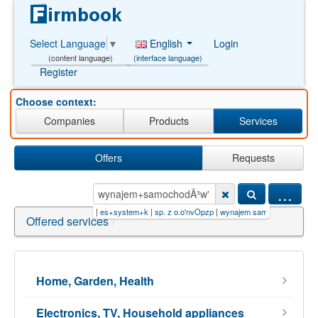
English
Login
Select Language
▼
(interface language)
(content language)
Register
Choose context:
Companies
Products
Services
Offers
Requests
...
odÃ³w' AND 1=1-- -
|
es+system+k
|
sp. z o.o'nvOpzp
|
wynajem samochodã³w"))and/**/3
Offered services
/
Home, Garden, Health
Electronics, TV, Household appliances