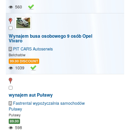
560
Wynajem busa osobowego 9 osób Opel
Vivaro
PIT CARS Autoserwis
Bełchatów
99.00 DISCOUNT
1039
wynajem aut Puławy
Fastrental wypożyczalnia samochodów
Puławy
Puławy
89.00
598