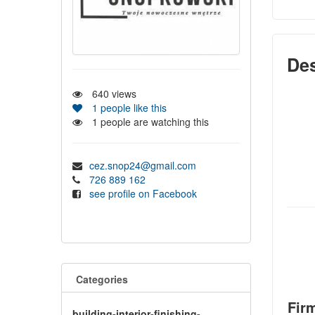
Des
640
views
1
people like this
1
people are watching this
cez.snop24@gmail.com
726 889 162
see profile on Facebook
Categories
Fir
building-interior-finishing-