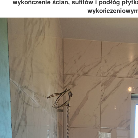
wykończenie ścian, sufitów i podłóg płyt
wykończeniowym