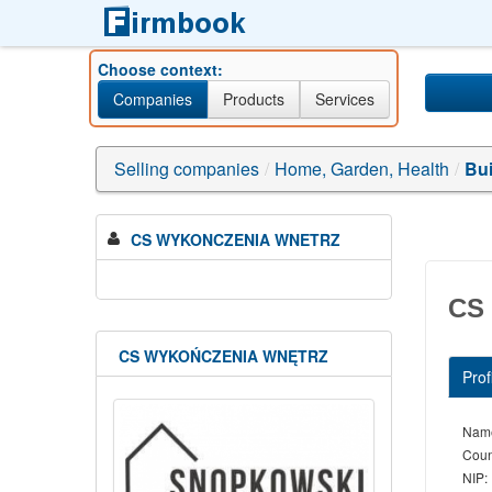
Choose context:
Companies
Products
Services
gửi+tiền+tiết+kiệm+onli
Selling companies
/
Home, Garden, Health
/
Bui
CS WYKONCZENIA WNETRZ
CS
CS WYKOŃCZENIA WNĘTRZ
Prof
Nam
Coun
NIP: