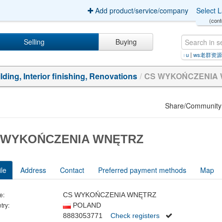
Add product/service/company
Select 
(cont
Selling
Buying
ne+bidv+c
|
usługi szklarskie orderu u
|
ws老群资源对接群/ws老群资源交流群⚡️-[认准大轩TG
lding, Interior finishing, Renovations
/
CS WYKOŃCZENIA
Share/Community
 WYKOŃCZENIA WNĘTRZ
ile
Address
Contact
Preferred payment methods
Map
e:
CS WYKOŃCZENIA WNĘTRZ
try:
POLAND
8883053771
Check registers