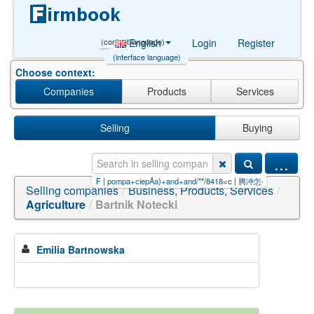
(content language)
English
Login
Register
(interface language)
Choose context:
Companies
Products
Services
Selling
Buying
...
nline+hiệu+quả【8888.F
|
pompa+ciepÅa)+and+and/**/8418=c
|
腾冲怎么找小妹子包夜预约全
Selling companies
/
Business, Products, Services
/
Agriculture
/
Bartnik Notecki
Emilia Bartnowska