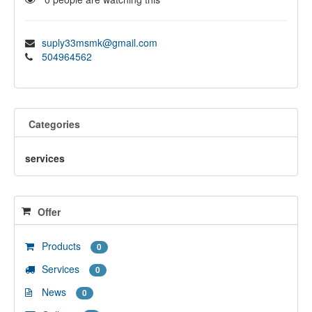
suply33msmk@gmail.com
504964562
Categories
services
Offer
Products
0
Services
0
News
0