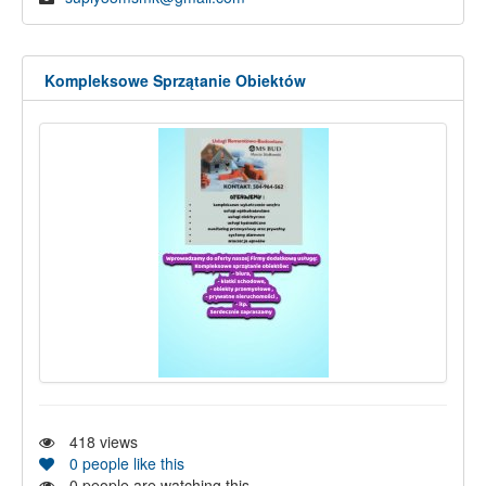
Kompleksowe Sprzątanie Obiektów
418
views
0
people like this
0
people are watching this