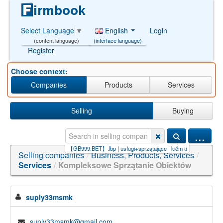
English
Login
Select Language
▼
(interface language)
(content language)
Register
Choose context:
Companies
Products
Services
Selling
Buying
...
ne【T
|
slot+online+gacor【GB999.BET】.lbp
|
usługi+sprzątające
|
kiếm tiền free online【0
Selling companies
/
Business, Products, Services
/
Services
/
Kompleksowe Sprzątanie Obiektów
suply33msmk
suply33msmk@gmail.com