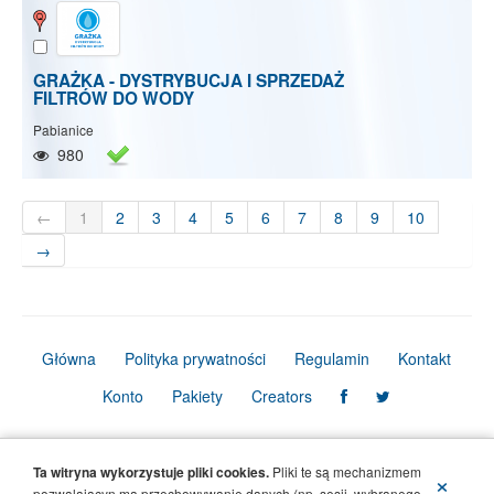
GRAŻKA - DYSTRYBUCJA I SPRZEDAŻ
FILTRÓW DO WODY
Pabianice
980
←
1
2
3
4
5
6
7
8
9
10
→
Główna
Polityka prywatności
Regulamin
Kontakt
Konto
Pakiety
Creators
© Copyright Firmbook 2026. Wszelkie prawa zastrzeżone.
Ta witryna wykorzystuje pliki cookies.
Pliki te są mechanizmem
×
pozwalającyn ma przechowywanie danych (np. sesji, wybranego