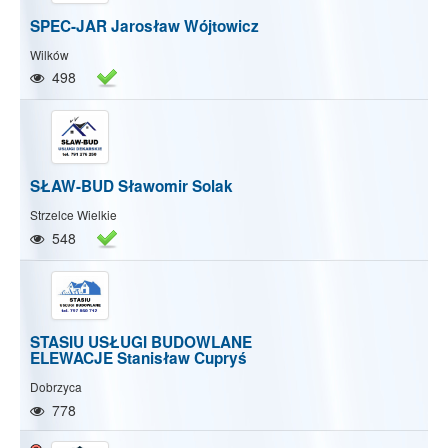
SPEC-JAR Jarosław Wójtowicz
Wilków
498
SŁAW-BUD Sławomir Solak
Pokaż/Ukryj mapę
Pokaż/Ukryj wszystkie
Strzelce Wielkie
548
STASIU USŁUGI BUDOWLANE
ELEWACJE Stanisław Cupryś
Dobrzyca
778