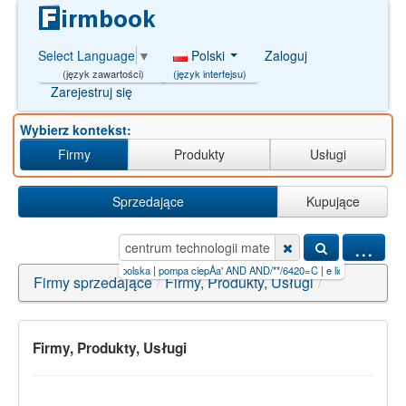
Polski
Zaloguj
Select Language
▼
(język interfejsu)
(język zawartości)
Zarejestruj się
Wybierz kontekst:
Firmy
Produkty
Usługi
Sprzedające
Kupujące
...
eriaÃ…â€š
|
wessling polska
|
pompa ciepÅa' AND AND/**/6420=C
|
e liquidy
|
iljadore+paszp
Firmy sprzedające
/
Firmy, Produkty, Usługi
/
Firmy, Produkty, Usługi