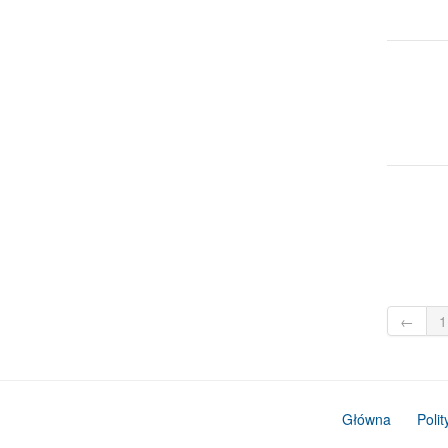
←
1
Główna
Poli