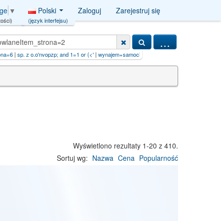
Polski
Zaloguj
Zarejestruj się
age
▼
(język interfejsu)
ości)
...
opzp; and 1=1 or (<'
|
wynajem+samochodÃ³w'AND/**/9264=
|
nieruchomoÅ›ci ))AND/**/24
Wyświetlono rezultaty 1-20 z 410.
Sortuj wg:
Nazwa
Cena
Popularność