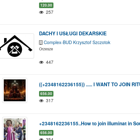
120.00
257
DACHY I USŁUGI DEKARSKIE
Complex-BUD Krzysztof Szczotok
Orzesze
447
((+2348162236155)) ..... I WANT TO JOIN 
656.00
317
+2348162236155..How to join illuminat in Sou
656.00
354