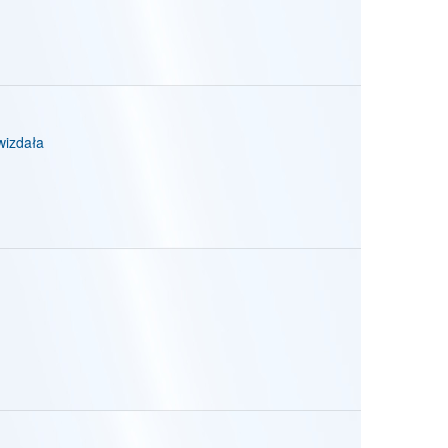
izdała