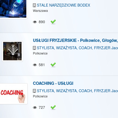
STALE NARZĘDZIOWE BODEX
Warszawa
890
USŁUGI FRYZJERSKIE - Polkowice, Głogów,
STYLISTA, WIZAŻYSTA, COACH, FRYZJER Jace
Polkowice
581
COACHING - USŁUGI
STYLISTA, WIZAŻYSTA, COACH, FRYZJER Jace
Polkowice
727