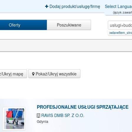
Dodaj produkt/usługę/firmę
Select Langu
(język zawart
Oferty
Poszukiwane
usługi+budowlaneItem_strona=2
|
usługi budowlaneItem_strona=6
|
sp. z o.o'nv
/Ukryj mapę
Pokaż/Ukryj wszystkie
PROFESJONALNE USŁUGI SPRZĄTAJĄCE
RAVIS DMB SP. Z O.O.
Gdynia