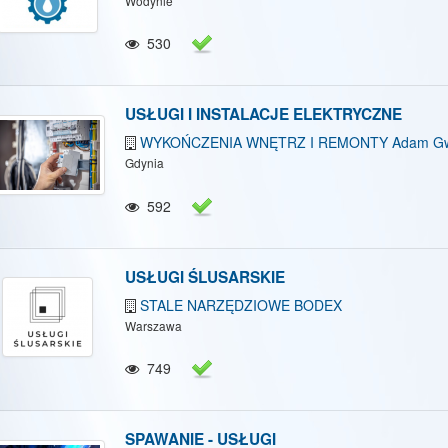
Wodynie
/Ukryj mapę
Pokaż/Ukryj wszystkie
530
USŁUGI I INSTALACJE ELEKTRYCZNE
WYKOŃCZENIA WNĘTRZ I REMONTY Adam Gw
Gdynia
592
USŁUGI ŚLUSARSKIE
STALE NARZĘDZIOWE BODEX
Warszawa
749
SPAWANIE - USŁUGI