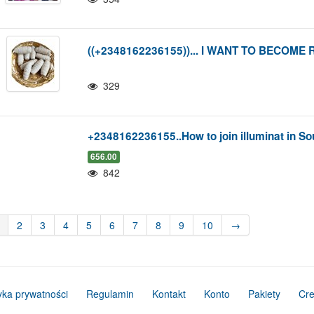
((+2348162236155))... I WANT TO BECOME
329
+2348162236155..How to join illuminat in Sou
656.00
842
2
3
4
5
6
7
8
9
10
→
tyka prywatności
Regulamin
Kontakt
Konto
Pakiety
Cre