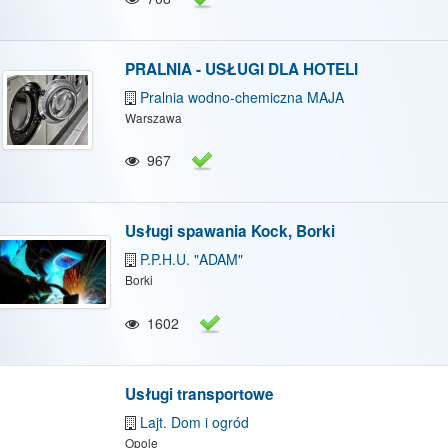
PRALNIA - USŁUGI DLA HOTELI
Pralnia wodno-chemiczna MAJA
Warszawa
967
Usługi spawania Kock, Borki
P.P.H.U. "ADAM"
Borki
1602
Usługi transportowe
Lajt. Dom i ogród
Opole